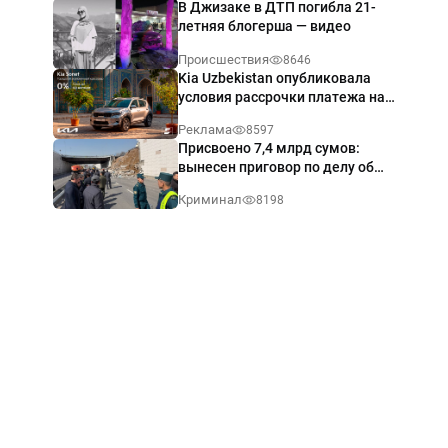
В Джизаке в ДТП погибла 21-
летняя блогерша — видео
Происшествия
8646
Kia Uzbekistan опубликовала
условия рассрочки платежа на
Kia Sonet со ставкой от 0%
Реклама
8597
годовых
Присвоено 7,4 млрд сумов:
вынесен приговор по делу об
обрушении путепровода в
Криминал
8198
Ташкенте