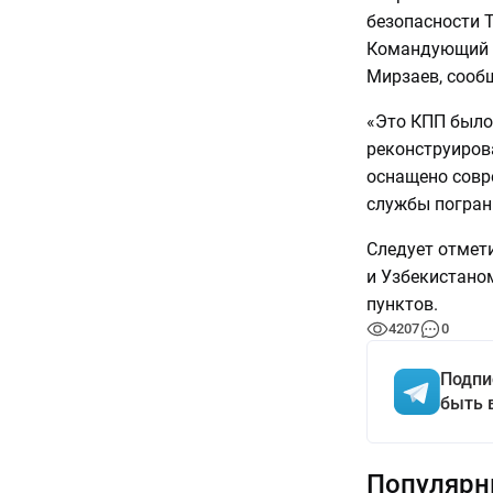
безопасности 
Командующий П
Мирзаев, сооб
«Это КПП было 
реконструиров
оснащено совр
службы погран
Следует отмет
и Узбекистано
пунктов.
4207
0
Подпи
быть 
Популярн