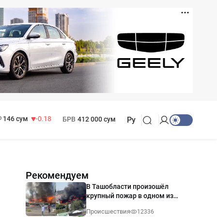
11 916 сум
28.92
13 749 сум
32.19
МРОТ
1 271 000 сум
146 сум
-0.18
БРВ
412 000 сум
Ру
Рекомендуем
В Ташобласти произошёл
крупный пожар в одном из
магазинов — видео
Происшествия
12336