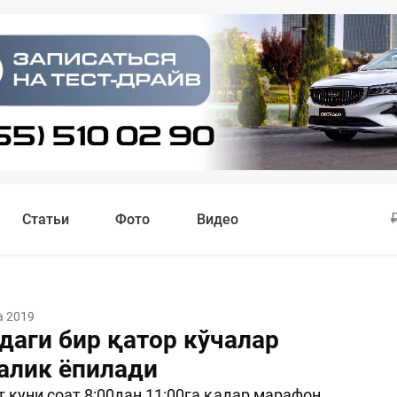
Статьи
Фото
Видео
а 2019
даги бир қатор кўчалар
алик ёпилади
т куни соат 8:00дан 11:00га қадар марафон