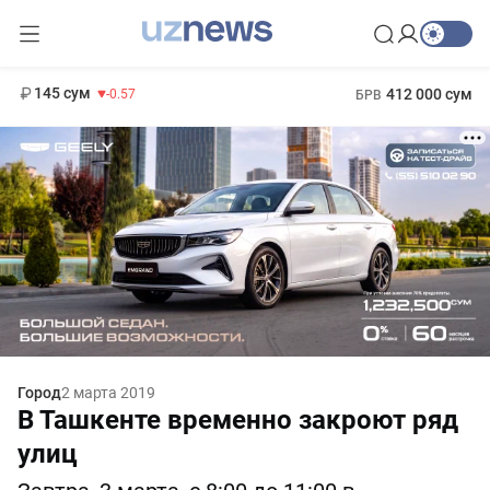
11 935 сум
-17.49
13 788 сум
1 271 000 сум
8.47
МРОТ
145 сум
412 000 сум
-0.57
БРВ
Город
2 марта 2019
В Ташкенте временно закроют ряд
улиц