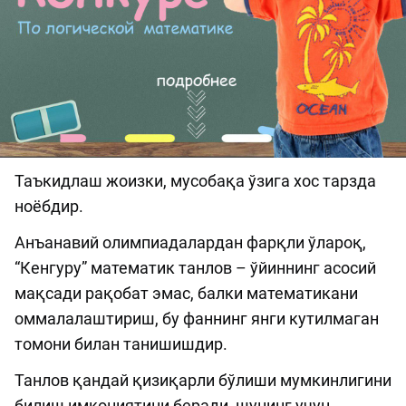
Таъкидлаш жоизки, мусобақа ўзига хос тарзда
ноёбдир.
Анъанавий олимпиадалардан фарқли ўлароқ,
“Кенгуру” математик танлов – ўйиннинг асосий
мақсади рақобат эмас, балки математикани
оммалалаштириш, бу фаннинг янги кутилмаган
томони билан танишишдир.
Танлов қандай қизиқарли бўлиши мумкинлигини
билиш имкониятини беради, шунинг учун