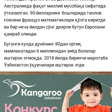
Австралияда фақат миллий мусобақа сифатида
ўтказилган. 90-йилларнинг бошларида танлов
ғоясини француз математиклари қўлга киритди
ва бир неча йилдан сўнг деярли бутун Европани
қамраб олинди.
Бугунги кунда дунёнинг 80дан ортиқ
мамлакатидан 6 миллиондан зиёд болалар
иштирок этмоқда. 2018 йилда биринчи маротаба
Ўзбекистон ўқувчилари иштирок этди.