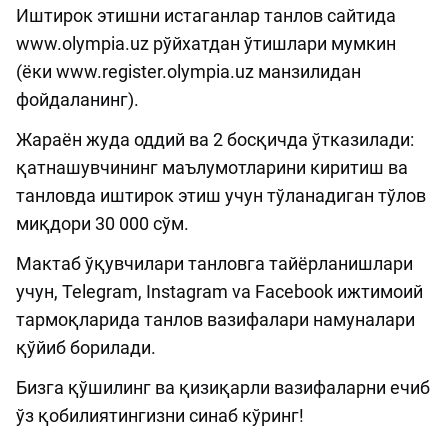
Иштирок этишни истаганлар танлов сайтида
www.olympia.uz рўйхатдан ўтишлари мумкин
(ёки www.register.olympia.uz манзилидан
фойдаланинг).
Жараён жуда оддий ва 2 босқичда ўтказилади:
қатнашувчининг маълумотларини киритиш ва
танловда иштирок этиш учун тўланадиган тўлов
миқдори 30 000 сўм.
Мактаб ўқувчилари танловга тайёрланишлари
учун, Telegram, Instagram va Facebook ижтимоий
тармоқларида танлов вазифалари намуналари
қўйиб борилади.
Бизга қўшилинг ва қизиқарли вазифаларни ечиб
ўз қобилиятингизни синаб кўринг!