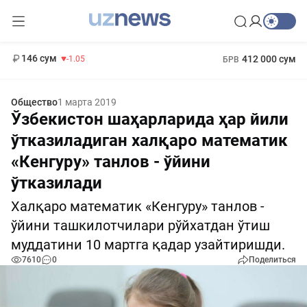
11 887 сум
-55.49
13 717 сум
1 271 000 сум
-25.83
МРОТ
146 сум
412 000 сум
-1.05
БРВ
Общество
1 марта 2019
Ўзбекистон шаҳарларида ҳар йили
ўтказиладиган халқаро математик
«Кенгуру» танлов - ўйини
ўтказилади
Халқаро математик «Кенгуру» танлов -
ўйини ташкилотчилари рўйхатдан ўтиш
муддатини 10 мартга қадар узайтиришди.
7610
0
Поделиться