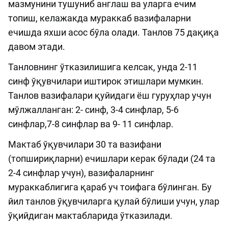
мазмунини тушуниб англаш ва уларга ечим
топиш, келажакда мураккаб вазифаларни
ечишда яхши асос бўла олади. Танлов 75 дақиқа
давом этади.
Танловнинг ўтказилишига келсак, унда 2-11
синф ўқувчилари иштирок этишлари мумкин.
Танлов вазифалари қуйидаги ёш гуруҳлар учун
мўлжалланган: 2- синф, 3-4 синфлар, 5-6
синфлар,7-8 синфлар ва 9- 11 синфлар.
Мактаб ўқувчилари 30 та вазифани
(топшириқларни) ечишлари керак бўлади (24 та
2-4 синфлар учун), вазифаларнинг
мураккаблигига қараб уч тоифага бўлинган. Бу
йил танлов ўқувчиларга қулай бўлиши учун, улар
ўқийдиган мактабларида ўтказилади.