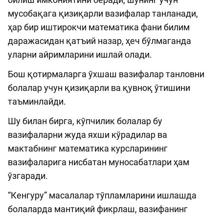
мусобақага қизиқарли вазифалар танланади,
ҳар бир иштирокчи математика фани билим
даражасидан қатъий назар, ҳеч бўлмаганда
уларни айримларини ишлай олади.
Бош қотирмаларга ўхшаш вазифалар танловни
болалар учун қизиқарли ва қувноқ ўтишини
таъминлайди.
Шу билан бирга, кўпчилик болалар бу
вазифаларни жуда яхши кўрадилар ва
мактабнинг математика курсларининг
вазифаларига нисбатан муносабатлари ҳам
ўзгаради.
“Кенгуру” масалалар тўпламларини ишлашда
болаларда мантиқий фикрлаш, вазифанинг