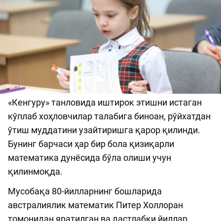
«Кенгуру» танловида иштирок этишни истаган
кўплаб хоҳловчилар талабига биноан, рўйхатдан
ўтиш муддатини узайтиришга қарор қилинди.
Бунинг барчаси ҳар бир бола қизиқарли
математика дунёсида бўла олиши учун
қилинмоқда.
Мусобақа 80-йилларнинг бошларида
австралиялик математик Питер Холлоран
томонидан яратилган ва дастлабки йиллар