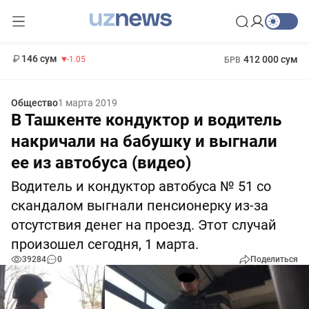
11 887 сум
-55.49
13 717 сум
1 271 000 сум
-25.83
МРОТ
146 сум
412 000 сум
-1.05
БРВ
Общество
1 марта 2019
В Ташкенте кондуктор и водитель
накричали на бабушку и выгнали
ее из автобуса (видео)
Водитель и кондуктор автобуса № 51 со
скандалом выгнали пенсионерку из-за
отсутствия денег на проезд. Этот случай
произошел сегодня, 1 марта.
39284
0
Поделиться