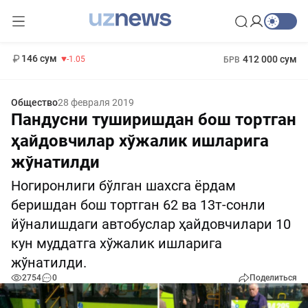
11 887 сум
-55.49
13 717 сум
1 271 000 сум
-25.83
МРОТ
146 сум
412 000 сум
-1.05
БРВ
Общество
28 февраля 2019
Пандусни туширишдан бош тортган
ҳайдовчилар хўжалик ишларига
жўнатилди
Ногиронлиги бўлган шахсга ёрдам
беришдан бош тортган 62 ва 13т-сонли
йўналишдаги автобуслар ҳайдовчилари 10
кун муддатга хўжалик ишларига
жўнатилди.
2754
0
Поделиться