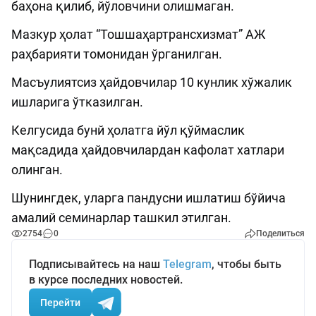
баҳона қилиб, йўловчини олишмаган.
Мазкур ҳолат “Тошшаҳартрансхизмат” АЖ
раҳбарияти томонидан ўрганилган.
Масъулиятсиз ҳайдовчилар 10 кунлик хўжалик
ишларига ўтказилган.
Келгусида бунй ҳолатга йўл қўймаслик
мақсадида ҳайдовчилардан кафолат хатлари
олинган.
Шунингдек, уларга пандусни ишлатиш бўйича
амалий семинарлар ташкил этилган.
2754
0
Поделиться
Подписывайтесь на наш
Telegram
, чтобы быть
в курсе последних новостей.
Перейти