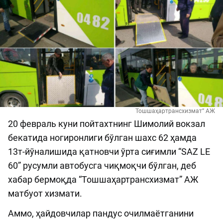
Тошшаҳартрансхизмат” АЖ
20 февраль куни пойтахтнинг Шимолий вокзал
бекатида ногиронлиги бўлган шахс 62 ҳамда
13т-йўналишида қатновчи ўрта сиғимли “SAZ LE
60” русумли автобусга чиқмоқчи бўлган, деб
хабар бермоқда “Тошшаҳартрансхизмат” АЖ
матбуот хизмати.
Аммо, ҳайдовчилар пандус очилмаётганини