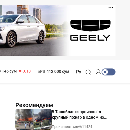
11 916 сум
28.92
13 749 сум
32.19
МРОТ
1 271 000 сум
146 сум
-0.18
БРВ
412 000 сум
Ру
Рекомендуем
В Ташобласти произошёл
крупный пожар в одном из
магазинов — видео
Происшествия
11424