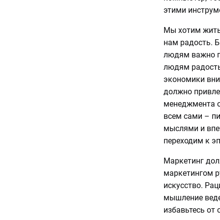
этими инструм
Мы хотим жить 
нам радость. 
людям важно по
людям радость
экономики вним
должно привле
менеджмента о
всем сами – пи
мыслями и впе
переходим к эп
Маркетинг дол
маркетингом ру
искусство. Ра
мышление ведет
избавьтесь от 