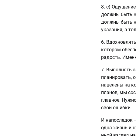
8. c) Ощущение
должны быть н
должны быть н
указания, а то
6. Вдохновлять
котором обеспе
радость. Имен
7. Выполнять 
планировать, 
нацелены на ко
планов, мы сос
главное. Нужно
свои ошибки.
И напоследок –
одна жизнь и н
иной взгляд н