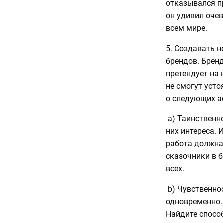
отказывался пр
он удивил оче
всем мире.
5. Создавать 
брендов. Бренд
претендует на 
не смогут усто
о следующих а
а) Таинственно
них интереса. 
работа должна
сказочники в 
всех.
b) Чувственнос
одновременно.
Найдите способ