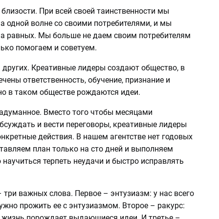
 близости. При всей своей таинственности мы
а одной волне со своими потребителями, и мы
а равных. Мы больше не даем своим потребителям
лько помогаем и советуем.
 других. Креативные лидеры создают общество, в
чены ответственность, обучение, признание и
но в таком обществе рождаются идеи.
задуманное. Вместо того чтобы месяцами
обсуждать и вести переговоры, креативные лидеры
нкретные действия. В нашем агентстве нет годовых
тавляем план только на сто дней и выполняем
 научиться терпеть неудачи и быстро исправлять
 три важных слова. Первое – энтузиазм: у нас всего
ужно прожить ее с энтузиазмом. Второе – ракурс:
а жизнь порождает выдающиеся идеи. И третье –