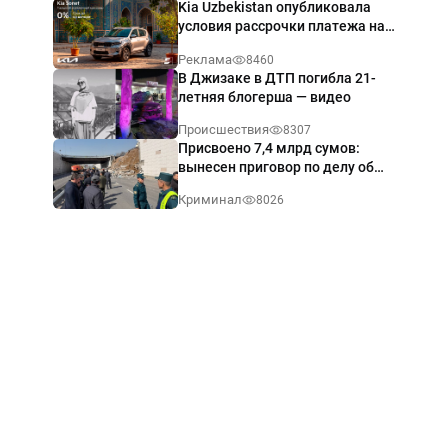
Kia Uzbekistan опубликовала
условия рассрочки платежа на
Kia Sonet со ставкой от 0%
Реклама
8460
годовых
В Джизаке в ДТП погибла 21-
летняя блогерша — видео
Происшествия
8307
Присвоено 7,4 млрд сумов:
вынесен приговор по делу об
обрушении путепровода в
Криминал
8026
Ташкенте