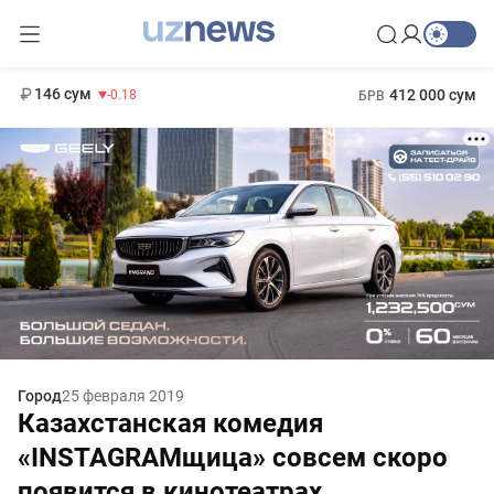
11 916 сум
28.92
13 749 сум
1 271 000 сум
32.19
МРОТ
146 сум
412 000 сум
-0.18
БРВ
Город
25 февраля 2019
Казахстанская комедия
«INSTAGRAMщица» совсем скоро
появится в кинотеатрах