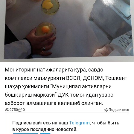
Мониторинг натижаларига кўра, савдо
комплекси маъмурияти ВСЭЛ, ДСНЭМ, Тошкент
шаҳар ҳокимлиги “Муниципал активларни
бошқариш маркази” ДУК томонидан ўзаро
ахборот алмашишга келишиб олинган.
2750
0
Поделиться
Подписывайтесь на наш
Telegram
, чтобы быть
в курсе последних новостей.