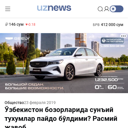
11 916 сум
28.92
13 749 сум
1 271 000 сум
32.19
МРОТ
146 сум
412 000 сум
-0.18
БРВ
Общество
23 февраля 2019
Ўзбекистон бозорларида сунъий
тухумлар пайдо бўлдими? Расмий
жавоб