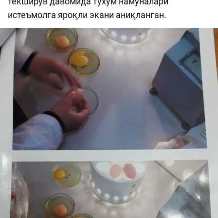
текширув давомида тухум намуналари
истеъмолга яроқли экани аниқланган.