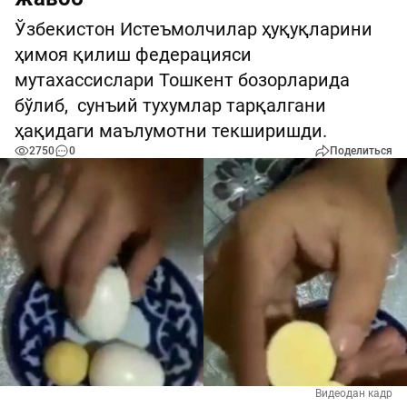
Ўзбекистон Истеъмолчилар ҳуқуқларини
ҳимоя қилиш федерацияси
мутахассислари Тошкент бозорларида
бўлиб, сунъий тухумлар тарқалгани
ҳақидаги маълумотни текширишди.
2750
0
Поделиться
Видеодан кадр