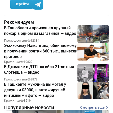
Перейти
Рекомендуем
В Ташобласти произошёл крупный
пожар в одном из магазинов — видео
Происшествия
12384
Экс-хокиму Намангана, обвиняемому
в получении взятки $60 тыс., вынесли
приговор
Криминал
10820
В Джизаке в ДТП погибла 21-летняя
блогерша — видео
Происшествия
8878
В Ташкенте мужчина вымогал у
девушки $3000, шантажируя её
интимными фото — видео
Криминал
8519
Популярные новости
Смотреть еще