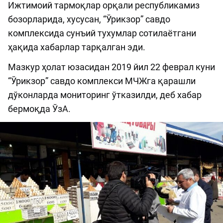
Ижтимоий тармоқлар орқали республикамиз
бозорларида, хусусан, “Ўрикзор” савдо
комплексида сунъий тухумлар сотилаётгани
ҳақида хабарлар тарқалган эди.
Мазкур ҳолат юзасидан 2019 йил 22 феврал куни
“Ўрикзор” савдо комплекси МЧЖга қарашли
дўконларда мониторинг ўтказилди, деб хабар
бермоқда ЎзА.