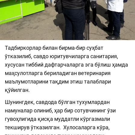
Тадбиркорлар билан бирма-бир суҳбат
ўтказилиб, савдо юритувчиларга санитария,
хусусан тиббий дафтарчаларга эга бўлиш ҳамда
маҳсулотларга бериладиган ветеринария
маълумотларини тақдим этиш талаблари
қўйилган.
Шунингдек, савдода бўлган тухумлардан
намуналар олиниб, ҳар бир сотувчининг ўзи
гувоҳлигида қисқа муддатли кўргазмали
текширув ўтказилган. Хулосаларга кўра,