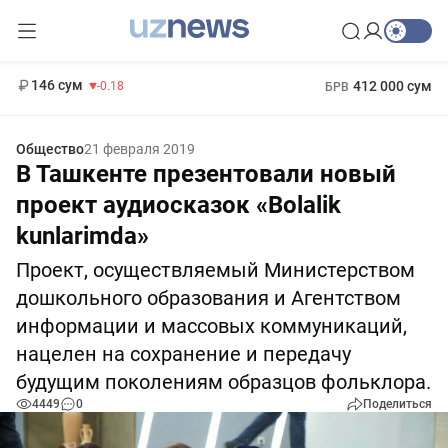
11 916 сум
28.92
13 749 сум
1 271 000 сум
32.19
МРОТ
146 сум
412 000 сум
-0.18
БРВ
Общество
21 февраля 2019
В Ташкенте презентовали новый
проект аудиосказок «Bolalik
kunlarimda»
Проект, осуществляемый Министерством
дошкольного образования и Агентством
информации и массовых коммуникаций,
нацелен на сохранение и передачу
будущим поколениям образцов фольклора.
4449
0
Поделиться