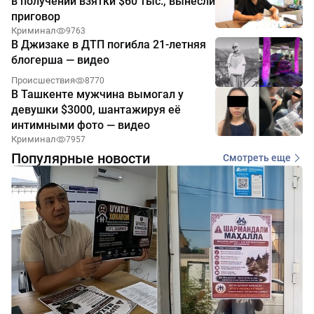
в получении взятки $60 тыс., вынесли
приговор
Криминал
9763
В Джизаке в ДТП погибла 21-летняя
блогерша — видео
Происшествия
8770
В Ташкенте мужчина вымогал у
девушки $3000, шантажируя её
интимными фото — видео
Криминал
7957
Популярные новости
Смотреть еще