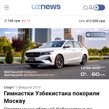
11 916 сум
28.92
13 749 сум
1 271 000 сум
32.19
МРОТ
146 сум
412 000 сум
-0.18
БРВ
Спорт
17 февраля 2019
Гимнастки Узбекистана покорили
Москву