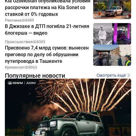
Kia Uzbekistan опубликовала условия
рассрочки платежа на Kia Sonet со
ставкой от 0% годовых
Реклама
8489
В Джизаке в ДТП погибла 21-летняя
блогерша — видео
Происшествия
8365
Присвоено 7,4 млрд сумов: вынесен
приговор по делу об обрушении
путепровода в Ташкенте
Криминал
8063
Популярные новости
Смотреть еще