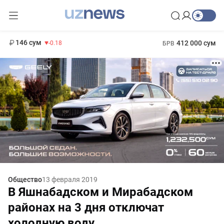
11 916 сум
28.92
13 749 сум
1 271 000 сум
32.19
МРОТ
146 сум
412 000 сум
-0.18
БРВ
Общество
13 февраля 2019
В Яшнабадском и Мирабадском
районах на 3 дня отключат
холодную воду