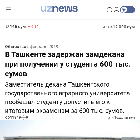
11 916 сум
28.92
13 749 сум
1 271 000 сум
32.19
МРОТ
146 сум
412 000 сум
-0.18
БРВ
Общество
9 февраля 2019
В Ташкенте задержан замдекана
при получении у студента 600 тыс.
сумов
Заместитель декана Ташкентского
государственного аграрного университета
пообещал студенту допустить его к
итоговым экзаменам за 600 тыс. сумов.
11349
0
Поделиться