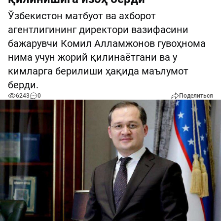
Ўзбекистон матбуот ва ахборот
агентлигининг директори вазифасини
бажарувчи Комил Алламжонов гувоҳнома
нима учун жорий қилинаётгани ва у
кимларга берилиши ҳақида маълумот
берди.
6243
0
Поделиться