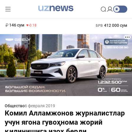
11 916 сум
28.92
13 749 сум
1 271 000 сум
32.19
МРОТ
146 сум
412 000 сум
-0.18
БРВ
Общество
6 февраля 2019
Комил Алламжонов журналистлар
учун ягона гувоҳнома жорий
қилинишига изоҳ берди