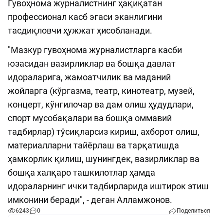
Гувоҳнома журналистнинг ҳақиқатан
профессионал касб эгаси эканлигини
тасдиқловчи ҳужжат ҳисобланади.
"Мазкур гувоҳнома журналистларга касби
юзасидан вазирликлар ва бошқа давлат
идораларига, жамоатчилик ва маданий
жойларга (кўргазма, театр, кинотеатр, музей,
концерт, кўнгилочар ва дам олиш ҳудудлари,
спорт мусобақалари ва бошқа оммавий
тадбирлар) тўсиқларсиз кириш, ахборот олиш,
материалларни тайёрлаш ва тарқатишда
ҳамкорлик қилиш, шунингдек, вазирликлар ва
бошқа халқаро ташкилотлар ҳамда
идораларнинг ички тадбирларида иштирок этиш
имконини беради", - деган Алламжонов.
6243
0
Поделиться