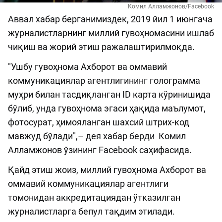
Комил Алламжонов/Facebook
Аввал хабар берганимиздек, 2019 йил 1 июнгача
журналистларнинг миллий гувоҳномасини ишлаб
чиқиш ва жорий этиш ражалаштирилмоқда.
"Ушбу гувоҳнома Ахборот ва оммавий
коммуникациялар агентлигининг голограмма
муҳри билан тасдиқланган ID карта кўринишида
бўлиб, унда гувоҳнома эгаси ҳақида маълумот,
фотосурат, ҳимояланган шахсий штрих-код
мавжуд бўлади",– дея хабар берди Комил
Алламжонов ўзининг Facebook саҳифасида.
Қайд этиш жоиз, миллий гувоҳнома Ахборот ва
оммавий коммуникациялар агентлиги
томонидан аккредитациядан ўтказилган
журналистларга бепул тақдим этилади.