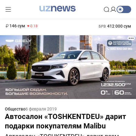
11 916 сум
28.92
13 749 сум
1 271 000 сум
32.19
МРОТ
146 сум
412 000 сум
-0.18
БРВ
Общество
6 февраля 2019
Автосалон «TOSHKENTDEU» дарит
подарки покупателям Malibu