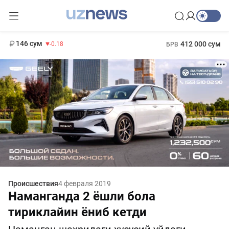
11 916 сум
28.92
13 749 сум
1 271 000 сум
32.19
МРОТ
146 сум
412 000 сум
-0.18
БРВ
Происшествия
4 февраля 2019
Наманганда 2 ёшли бола
тириклайин ёниб кетди