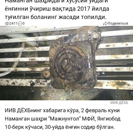
Наманган шаҳридаги хусусий уйдаги
ёнғинни ўчириш вақтида 2017 йилда
туғилган боланинг жасади топилди.
2411
0
Поделиться
ИИВ ДЁХБ
ИИВ ДЁХБнинг хабарига кўра, 2 февраль куни
Наманган шаҳри “Мажнунтол” МФЙ, Янгиобод
10-берк кўчаси, 30-уйда ёнғин содир бўлган.