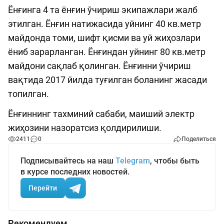
Ёнғинга 4 та ёнғин ўчириш экипажлари жалб
этилган. Ёнғин натижасида уйнинг 40 кв.метр
майдонда томи, шифт қисми ва уй жиҳозлари
ёниб зарарланган. Ёнғиндан уйнинг 80 кв.метр
майдони сақлаб қолинган. Ёнғинни ўчириш
вақтида 2017 йилда туғилган боланинг жасади
топилган.
Ёнғиннинг тахминий сабаби, маиший электр
жиҳозини назоратсиз қолдирилиши.
2411
0
Поделиться
Подписывайтесь на наш
Telegram
, чтобы быть
в курсе последних новостей.
Перейти
Рекомендуем