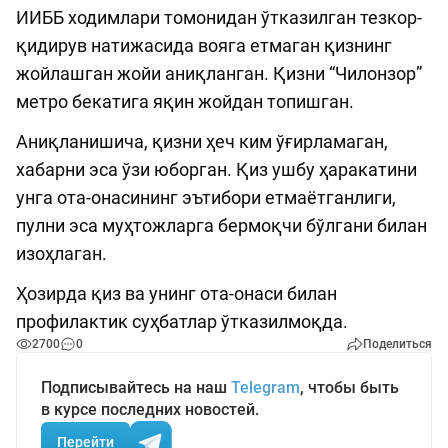
ИИББ ходимлари томонидан ўтказилган тезкор-
қидирув натижасида вояга етмаган қизнинг
жойлашган жойи аниқланган. Қизни “Чилонзор”
метро бекатига яқин жойдан топишган.
Аниқланишича, қизни ҳеч ким ўғирламаган,
хабарни эса ўзи юборган. Қиз ушбу ҳаракатини
унга ота-онасининг эътибори етмаётганлиги,
пулни эса муҳтожларга бермоқчи бўлгани билан
изоҳлаган.
Ҳозирда қиз ва унинг ота-онаси билан
профилактик суҳбатлар ўтказилмоқда.
2700
0
Поделиться
Подписывайтесь на наш
Telegram
, чтобы быть
в курсе последних новостей.
Перейти