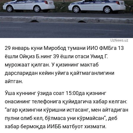
UzNews.uz
29 январь куни Миробод тумани ИИО ФМБга 13
ёшли Ойқиз Б.нинг 39 ёшли отаси Умид Г.
мурожаат қилган. У қизининг мактаб
дарсларидан кейин уйига қайтмаганлигини
айтган.
Ўша куннинг ўзида соат 15:00да қизнинг
онасининг телефонига қуйидагича хабар келган:
“агар қизингни кўришни истасанг, мен айтадиган
пулни олиб кел, бўлмаса уни кўрмайсан”, деб
хабар бермоқда ИИББ матбуот хизмати.