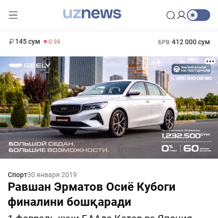
11 952 сум
36.46
13 780 сум
1 271 000 сум
30.12
МРОТ
145 сум
412 000 сум
-0.98
БРВ
Спорт
30 января 2019
Равшан Эрматов Осиё Кубоги
финалини бошқаради