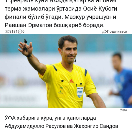
1 февраль куни БААда Қатар ва Япония
терма жамоалари ўртасида Осиё Кубоги
финали бўлиб ўтади. Мазкур учрашувни
Равшан Эрматов бошқариб боради.
3181
0
Поделиться
ЎФА
ЎФА хабарига кўра, унга қанотларда
Абдуҳамидулло Расулов ва Жаҳонгир Саидов