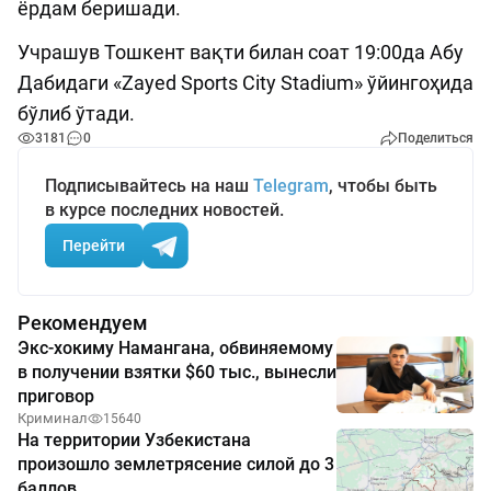
ёрдам беришади.
Учрашув Тошкент вақти билан соат 19:00да Абу
Дабидаги «Zayed Sports City Stadium» ўйингоҳида
бўлиб ўтади.
3181
0
Поделиться
Подписывайтесь на наш
Telegram
, чтобы быть
в курсе последних новостей.
Перейти
Рекомендуем
Экс-хокиму Намангана, обвиняемому
в получении взятки $60 тыс., вынесли
приговор
Криминал
15640
На территории Узбекистана
произошло землетрясение силой до 3
баллов