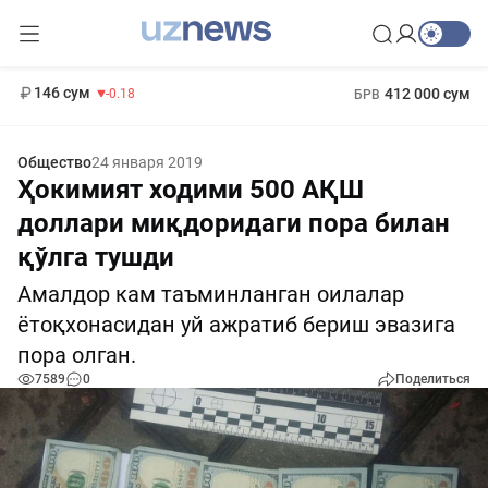
11 916 сум
28.92
13 749 сум
1 271 000 сум
32.19
МРОТ
146 сум
412 000 сум
-0.18
БРВ
Общество
24 января 2019
Ҳокимият ходими 500 АҚШ
доллари миқдоридаги пора билан
қўлга тушди
Амалдор кам таъминланган оилалар
ётоқхонасидан уй ажратиб бериш эвазига
пора олган.
7589
0
Поделиться