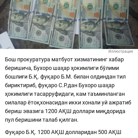
Иллюстрация
Бош прокуратура матбуот хизматининг хабар
беришича, Бухоро шаҳар ҳокимлиги бўлими
бошлиғи Б.Қ. фуқаро Б.М. билан олдиндан тил
бириктириб, фуқаро С.Р.дан Бухоро шаҳар
ҳокимлиги тасарруфидаги, кам таъминланган
оилалар ётоқхонасидан икки хонали уй ажратиб
бериш эвазига 1200 АҚШ доллари миқдорида
пул беришини талаб қилган.
Фуқаро Б.Қ. 1200 АҚШ долларидан 500 АҚШ