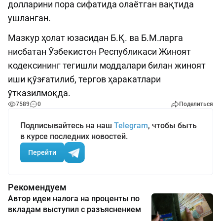
долларини пора сифатида олаётган вақтида
ушланган.
Мазкур ҳолат юзасидан Б.Қ. ва Б.М.ларга
нисбатан Ўзбекистон Республикаси Жиноят
кодексининг тегишли моддалари билан жиноят
иши қўзғатилиб, тергов ҳаракатлари
ўтказилмоқда.
7589
0
Поделиться
Подписывайтесь на наш
Telegram
, чтобы быть
в курсе последних новостей.
Перейти
Рекомендуем
Автор идеи налога на проценты по
вкладам выступил с разъяснением