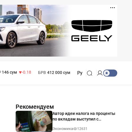
11 916 сум
28.92
13 749 сум
32.19
МРОТ
1 271 000 сум
146 сум
-0.18
БРВ
412 000 сум
Ру
Рекомендуем
Автор идеи налога на проценты
по вкладам выступил с
разъяснением
Экономика
12631