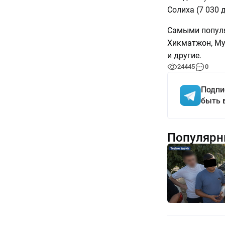
Солиха (7 030 д
Самыми популя
Хикматжон, Му
и другие.
24445
0
Подпи
быть 
Популярн