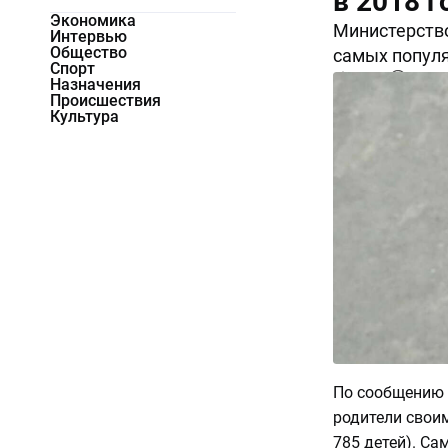
в 2018 г
Экономика
Министерство
Интервью
Общество
самых популя
Спорт
24445
0
Назначения
Происшествия
Культура
По сообщению 
родители свои
785 детей). С