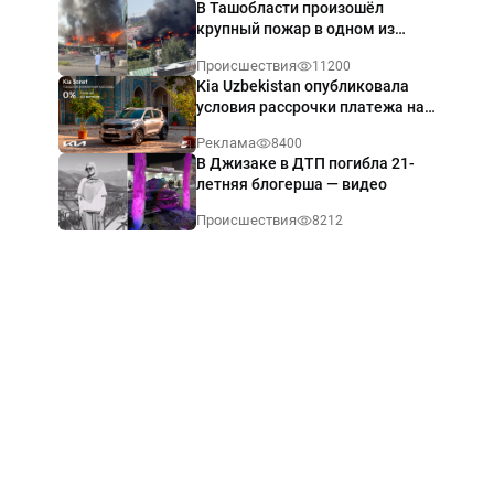
В Ташобласти произошёл
крупный пожар в одном из
магазинов — видео
Происшествия
11200
Kia Uzbekistan опубликовала
условия рассрочки платежа на
Kia Sonet со ставкой от 0%
Реклама
8400
годовых
В Джизаке в ДТП погибла 21-
летняя блогерша — видео
Происшествия
8212