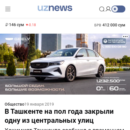
11 916 сум
28.92
13 749 сум
1 271 000 сум
32.19
МРОТ
146 сум
412 000 сум
-0.18
БРВ
Общество
19 января 2019
В Ташкенте на пол года закрыли
одну из центральных улиц