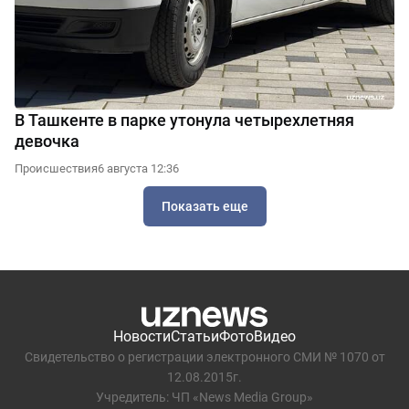
В Ташкенте в парке утонула четырехлетняя
девочка
Происшествия
6 августа 12:36
Показать еще
Новости
Статьи
Фото
Видео
Свидетельство о регистрации электронного СМИ № 1070 от
12.08.2015г.
Учредитель: ЧП «News Media Group»