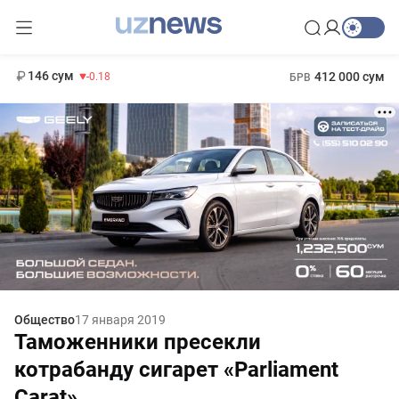
11 916 сум
28.92
13 749 сум
1 271 000 сум
32.19
МРОТ
146 сум
412 000 сум
-0.18
БРВ
Общество
17 января 2019
Таможенники пресекли
котрабанду сигарет «Parliament
Carat»