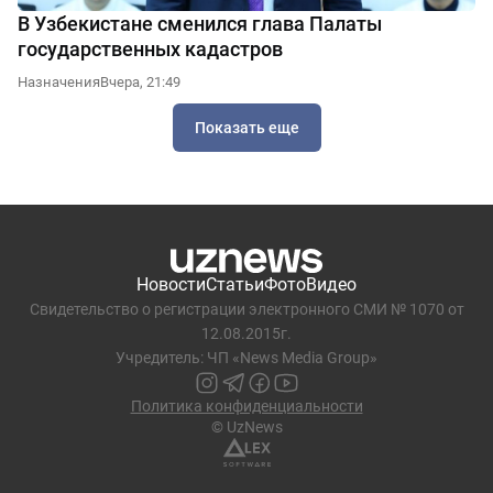
В Узбекистане сменился глава Палаты
государственных кадастров
Назначения
Вчера, 21:49
Показать еще
Новости
Статьи
Фото
Видео
Свидетельство о регистрации электронного СМИ № 1070 от
12.08.2015г.
Учредитель: ЧП «News Media Group»
Политика конфиденциальности
© UzNews