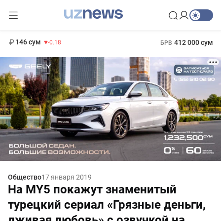
11 916 сум
28.92
13 749 сум
1 271 000 сум
32.19
МРОТ
146 сум
412 000 сум
-0.18
БРВ
Общество
17 января 2019
На MY5 покажут знаменитый
турецкий сериал «Грязные деньги,
лживая любовь» с озвучкой на