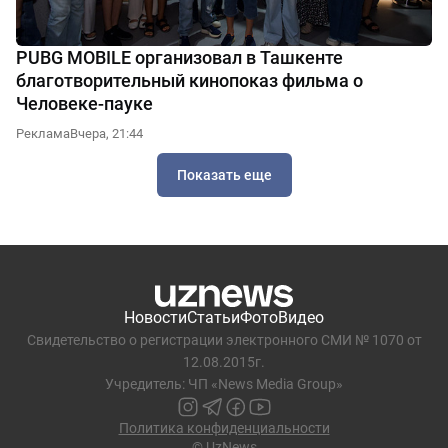
PUBG MOBILE организовал в Ташкенте
благотворительный кинопоказ фильма о
Человеке-пауке
Реклама
Вчера, 21:44
Показать еще
Новости
Статьи
Фото
Видео
Свидетельство о регистрации электронного СМИ № 1070 от
12.08.2015г.
Учредитель: ЧП «News Media Group»
Политика конфиденциальности
© UzNews