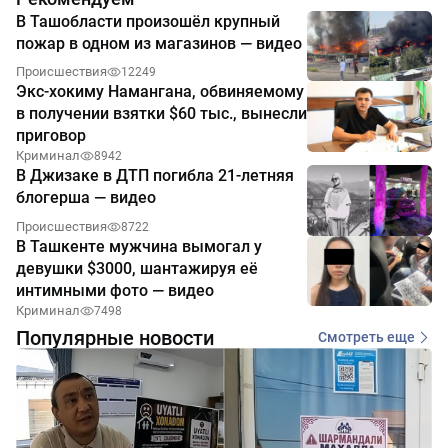
В Ташобласти произошёл крупный
пожар в одном из магазинов — видео
Происшествия
12249
Экс-хокиму Намангана, обвиняемому
в получении взятки $60 тыс., вынесли
приговор
Криминал
8942
В Джизаке в ДТП погибла 21-летняя
блогерша — видео
Происшествия
8722
В Ташкенте мужчина вымогал у
девушки $3000, шантажируя её
интимными фото — видео
Криминал
7498
Популярные новости
Смотреть еще