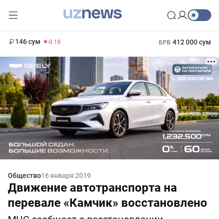
11 916 сум
28.92
13 749 сум
1 271 000 сум
32.19
МРОТ
146 сум
412 000 сум
-0.18
БРВ
Общество
16 января 2019
Движение автотранспорта на
перевале «Камчик» восстановлено