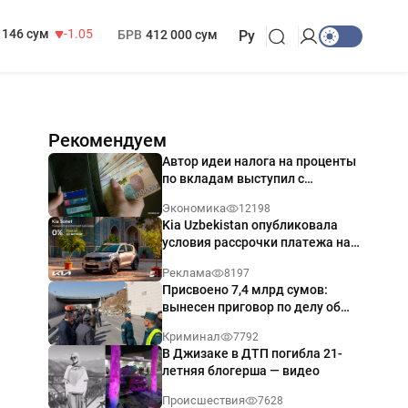
13 717 сум
-25.83
МРОТ
1 271 000 сум
146 сум
-1.05
БРВ
412 000 сум
Ру
Рекомендуем
Автор идеи налога на проценты
по вкладам выступил с
разъяснением
Экономика
12198
Kia Uzbekistan опубликовала
условия рассрочки платежа на
Kia Sonet со ставкой от 0%
Реклама
8197
годовых
Присвоено 7,4 млрд сумов:
вынесен приговор по делу об
обрушении путепровода в
Криминал
7792
Ташкенте
В Джизаке в ДТП погибла 21-
летняя блогерша — видео
Происшествия
7628