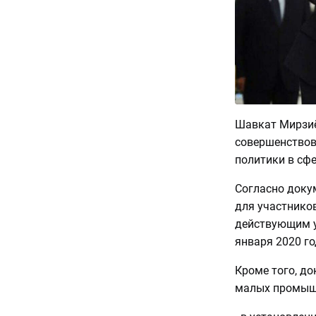
Шавкат Мирзиё
совершенствов
политики в сф
Согласно докум
для участнико
действующим у
января 2020 го
Кроме того, д
малых промышл