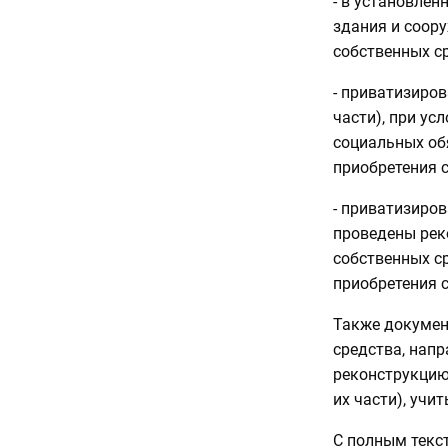
- в установле
здания и соору
собственных ср
- приватизиров
части), при ус
социальных обя
приобретения 
- приватизиров
проведены рек
собственных ср
приобретения 
Также докумен
средства, нап
реконструкцию
их части), учи
С полным текс