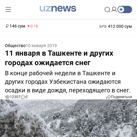
11 916 сум
28.92
13 749 сум
1 271 000 сум
32.19
МРОТ
146 сум
412 000 сум
-0.18
БРВ
Общество
10 января 2019
11 января в Ташкенте и других
городах ожидается снег
В конце рабочей недели в Ташкенте и
других городах Узбекистана ожидаются
осадки в виде дождя, переходящего в снег.
12307
0
Поделиться