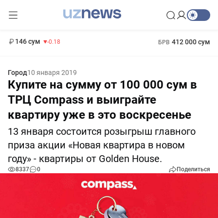
11 916 сум
28.92
13 749 сум
1 271 000 сум
32.19
МРОТ
146 сум
412 000 сум
-0.18
БРВ
Город
10 января 2019
Купите на сумму от 100 000 сум в
ТРЦ Compass и выиграйте
квартиру уже в это воскресенье
13 января состоится розыгрыш главного
приза акции «Новая квартира в новом
году» - квартиры от Golden House.
8337
0
Поделиться