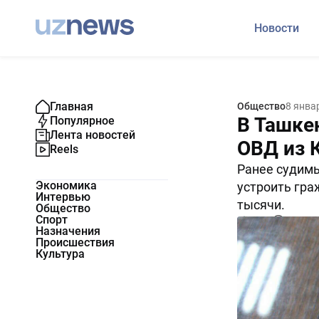
Новости
Главная
Общество
8 янва
В Ташке
Популярное
Лента новостей
ОВД из 
Reels
Ранее судимы
Экономика
устроить гра
Интервью
тысячи.
Общество
Спорт
6743
0
Назначения
Происшествия
Культура