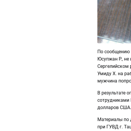
По сообщению 
Юсупжан Р., н
Сергелийском 
Умиду Х. на ра
мужчина попро
В результате 
сотрудниками 
долларов США
Материалы по 
при ГУВД г. Та