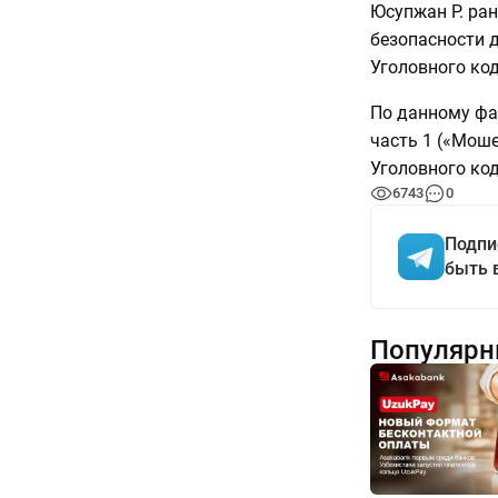
Юсупжан Р. ран
безопасности 
Уголовного код
По данному фа
часть 1 («Моше
Уголовного код
6743
0
Подпи
быть 
Популярн