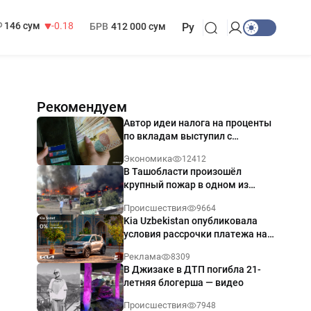
13 749 сум
32.19
МРОТ
1 271 000 сум
146 сум
-0.18
БРВ
412 000 сум
Ру
Рекомендуем
Автор идеи налога на проценты
по вкладам выступил с
разъяснением
Экономика
12412
В Ташобласти произошёл
крупный пожар в одном из
магазинов — видео
Происшествия
9664
Kia Uzbekistan опубликовала
условия рассрочки платежа на
Kia Sonet со ставкой от 0%
Реклама
8309
годовых
В Джизаке в ДТП погибла 21-
летняя блогерша — видео
Происшествия
7948