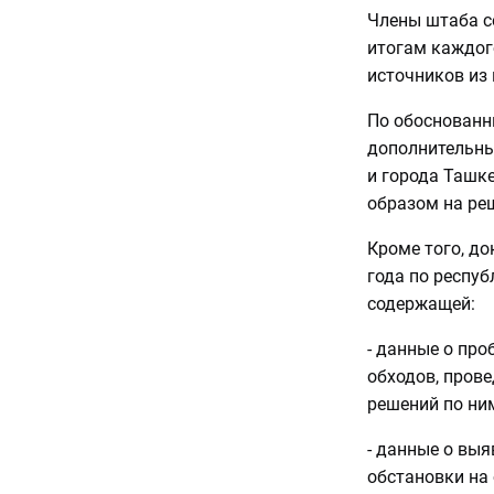
Члены штаба се
итогам каждог
источников из
По обоснованн
дополнительны
и города Ташк
образом на ре
Кроме того, до
года по респу
содержащей:
- данные о про
обходов, пров
решений по ни
- данные о выя
обстановки на 