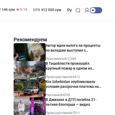
13 749 сум
32.19
МРОТ
1 271 000 сум
146 сум
-0.18
БРВ
412 000 сум
Ру
Рекомендуем
Автор идеи налога на проценты
по вкладам выступил с
разъяснением
Экономика
12389
В Ташобласти произошёл
крупный пожар в одном из
магазинов — видео
Происшествия
9412
Kia Uzbekistan опубликовала
условия рассрочки платежа на
Kia Sonet со ставкой от 0%
Реклама
8296
годовых
В Джизаке в ДТП погибла 21-
летняя блогерша — видео
Происшествия
7911