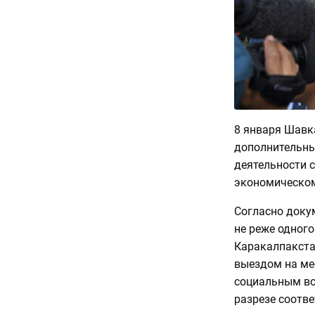
8 января Шавк
дополнительны
деятельности 
экономическом
Согласно докум
не реже одного
Каракалпакстан
выездом на ме
социальным во
разрезе соотв