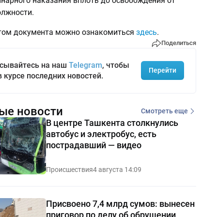
нарного наказания вплоть до освобождения от
лжности.
том документа можно ознакомиться
здесь
.
Поделиться
сывайтесь на наш
Telegram
, чтобы
Перейти
в курсе последних новостей.
ые новости
Смотреть еще
В центре Ташкента столкнулись
автобус и электробус, есть
пострадавший — видео
Происшествия
4 августа 14:09
Присвоено 7,4 млрд сумов: вынесен
приговор по делу об обрушении