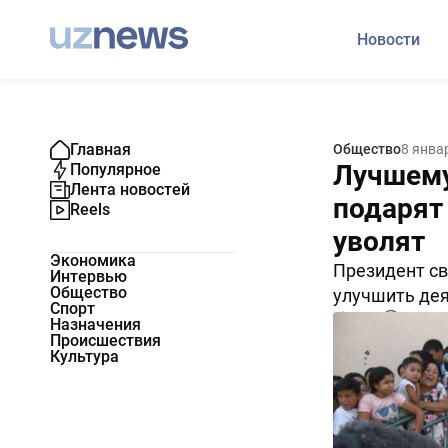
Новости
Главная
Общество
8 янва
Лучшему
Популярное
Лента новостей
подарят
Reels
уволят
Экономика
Президент св
Интервью
Общество
улучшить дея
Спорт
7347
0
Назначения
Происшествия
Культура