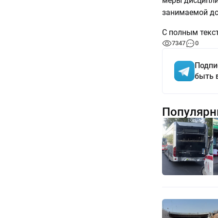
меры дисципли
занимаемой до
С полным текс
7347
0
Подпи
быть 
Популярн