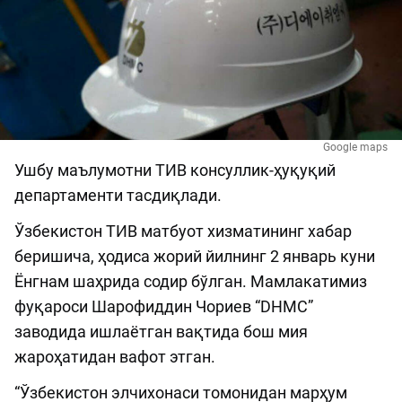
Google maps
Ушбу маълумотни ТИВ консуллик-ҳуқуқий
департаменти тасдиқлади.
Ўзбекистон ТИВ матбуот хизматининг хабар
беришича, ҳодиса жорий йилнинг 2 январь куни
Ёнгнам шаҳрида содир бўлган. Мамлакатимиз
фуқароси Шарофиддин Чориев “DHMC”
заводида ишлаётган вақтида бош мия
жароҳатидан вафот этган.
“Ўзбекистон элчихонаси томонидан марҳум