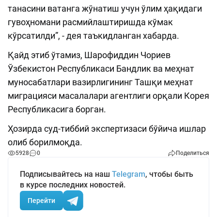
танасини ватанга жўнатиш учун ўлим ҳақидаги
гувоҳномани расмийлаштиришда кўмак
кўрсатилди”, - дея таъкидланган хабарда.
Қайд этиб ўтамиз, Шарофиддин Чориев
Ўзбекистон Республикаси Бандлик ва меҳнат
муносабатлари вазирлигининг Ташқи меҳнат
миграцияси масалалари агентлиги орқали Корея
Республикасига борган.
Ҳозирда суд-тиббий экспертизаси бўйича ишлар
олиб борилмоқда.
5928
0
Поделиться
Подписывайтесь на наш
Telegram
, чтобы быть
в курсе последних новостей.
Перейти