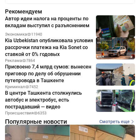
Рекомендуем
Автор идеи налога на проценты по
вкладам выступил с разъяснением
Экономика
11940
Kia Uzbekistan опубликовала условия
рассрочки платежа на Kia Sonet со
ставкой от 0% годовых
Реклама
7864
Присвоено 7,4 млрд сумов: вынесен
приговор по делу об обрушении
путепровода в Ташкенте
Криминал
7452
В центре Ташкента столкнулись
автобус и электробус, есть
пострадавший — видео
Происшествия
6353
Популярные новости
Смотреть еще