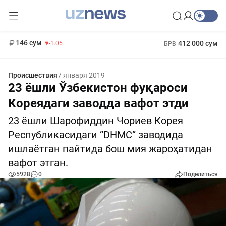
11 887 сум
-55.49
13 717 сум
1 271 000 сум
-25.83
МРОТ
146 сум
412 000 сум
-1.05
БРВ
Происшествия
7 января 2019
23 ёшли Ўзбекистон фуқароси
Кореядаги заводда вафот этди
23 ёшли Шарофиддин Чориев Корея
Республикасидаги “DHMC” заводида
ишлаётган пайтида бош мия жароҳатидан
вафот этган.
5928
0
Поделиться