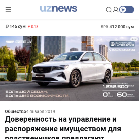
11 916 сум
28.92
13 749 сум
1 271 000 сум
32.19
МРОТ
146 сум
412 000 сум
-0.18
БРВ
Общество
4 января 2019
Доверенность на управление и
распоряжение имуществом для
родственников предлагают