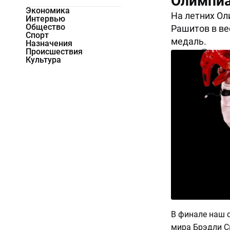
Олимпиа
Экономика
На летних Ол
Интервью
Общество
Рашитов в ве
Спорт
медаль.
Назначения
Происшествия
12236
0
Культура
В финале наш 
мира Брэдли Си