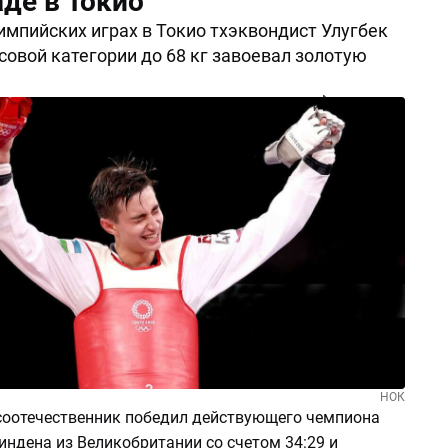
де в Токио
импийских играх в Токио тхэквондист Улугбек
совой категории до 68 кг завоевал золотую
Поделиться
НОК
соотечественник победил действующего чемпиона
ндена из Великобритании со счетом 34:29 и