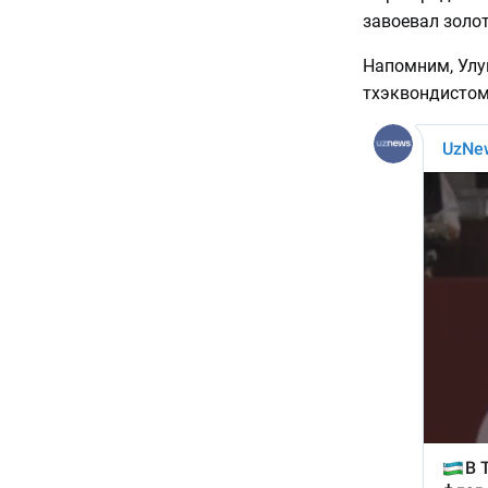
завоевал золо
Напомним, Улу
тхэквондистом