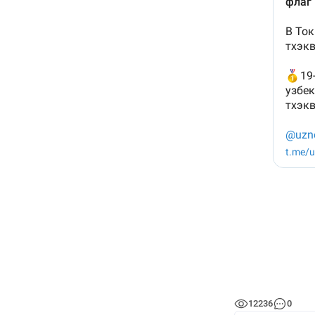
12236
0