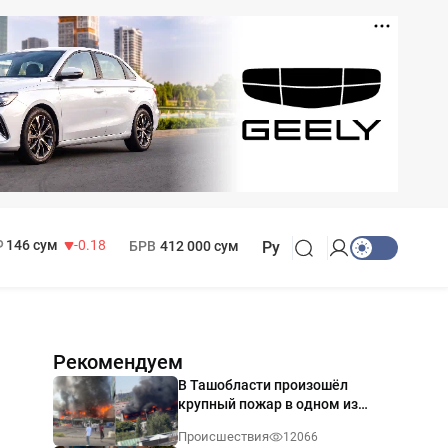
11 916 сум
28.92
13 749 сум
32.19
МРОТ
1 271 000 сум
146 сум
-0.18
БРВ
412 000 сум
Ру
Рекомендуем
В Ташобласти произошёл
крупный пожар в одном из
магазинов — видео
Происшествия
12066