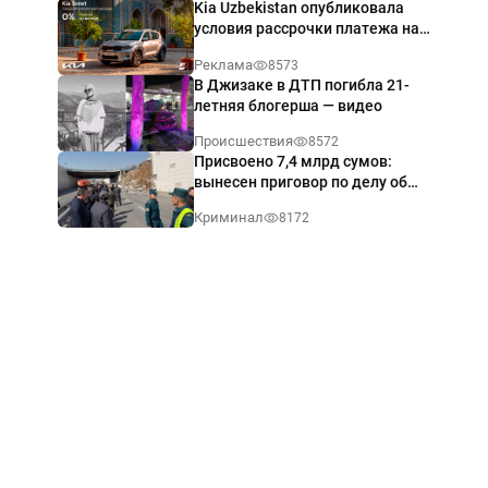
Kia Uzbekistan опубликовала
условия рассрочки платежа на
Kia Sonet со ставкой от 0%
Реклама
8573
годовых
В Джизаке в ДТП погибла 21-
летняя блогерша — видео
Происшествия
8572
Присвоено 7,4 млрд сумов:
вынесен приговор по делу об
обрушении путепровода в
Криминал
8172
Ташкенте