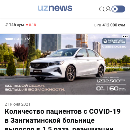
11 916 сум
28.92
13 749 сум
1 271 000 сум
32.19
МРОТ
146 сум
412 000 сум
-0.18
БРВ
21 июня 2021
Количество пациентов c COVID-19
в Зангиатинской больнице
выросло в 1,5 раза, реанимации