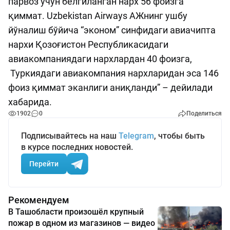
парвоз учун белгиланган нарх 56 фоизга
қиммат. Uzbekistan Airways АЖнинг ушбу
йўналиш бўйича “эконом” синфидаги авиачипта
нархи Қозоғистон Республикасидаги
авиакомпаниядаги нархлардан 40 фоизга,
Туркиядаги авиакомпания нархларидан эса 146
фоиз қиммат эканлиги аниқланди” – дейилади
хабарида.
1902
0
Поделиться
Подписывайтесь на наш
Telegram
, чтобы быть
в курсе последних новостей.
Перейти
Рекомендуем
В Ташобласти произошёл крупный
пожар в одном из магазинов — видео