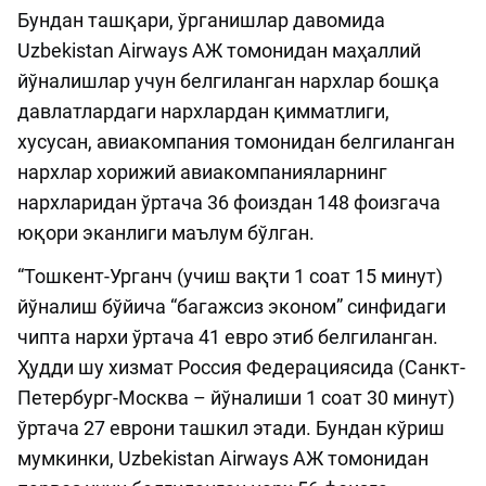
Бундан ташқари, ўрганишлар давомида
Uzbekistan Airways АЖ томонидан маҳаллий
йўналишлар учун белгиланган нархлар бошқа
давлатлардаги нархлардан қимматлиги,
хусусан, авиакомпания томонидан белгиланган
нархлар хорижий авиакомпанияларнинг
нархларидан ўртача 36 фоиздан 148 фоизгача
юқори эканлиги маълум бўлган.
“Тошкент-Урганч (учиш вақти 1 соат 15 минут)
йўналиш бўйича “багажсиз эконом” синфидаги
чипта нархи ўртача 41 евро этиб белгиланган.
Ҳудди шу хизмат Россия Федерациясида (Санкт-
Петербург-Москва – йўналиши 1 соат 30 минут)
ўртача 27 еврони ташкил этади. Бундан кўриш
мумкинки, Uzbekistan Airways АЖ томонидан