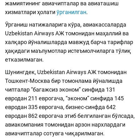
жамиятининг авиачипталар ва авиаташиш
хизматлари ҳолати
ўрганилган
.
Ўрганиш натижаларига кўра, авиакассаларда
Uzbekistan Airways АЖ томонидан маҳаллий ва
халқаро йўналишларда мавжуд барча тарифлар
ҳақидаги маълумотлар истеъмолчиларга тўлиқ
етказилмаган.
Шунингдек, Uzbekistan Airways АЖ томонидан
Тошкент-Москва бир томонлама йўналишда
чипталар “багажсиз эконом” синфида 131
евродан 211 еврогача, “эконом” синфида 145
евродан 335 еврогача, бизнес-синфда 642
евродан 862 еврогача этиб белгиланган бўлсада,
авиакомпания томонидан арзон нархлардаги
авиачипталар сотувга чиқарилмаган.