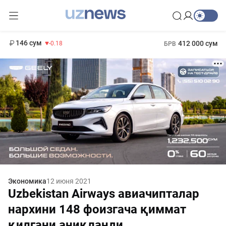
11 916 сум
28.92
13 749 сум
1 271 000 сум
32.19
МРОТ
146 сум
412 000 сум
-0.18
БРВ
Экономика
12 июня 2021
Uzbekistan Airways авиачипталар
нархини 148 фоизгача қиммат
қилгани аниқланди