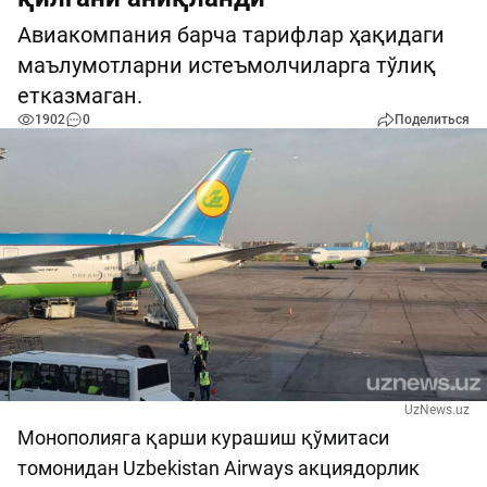
Авиакомпания барча тарифлар ҳақидаги
маълумотларни истеъмолчиларга тўлиқ
етказмаган.
1902
0
Поделиться
UzNews.uz
Монополияга қарши курашиш қўмитаси
томонидан Uzbekistan Airways акциядорлик