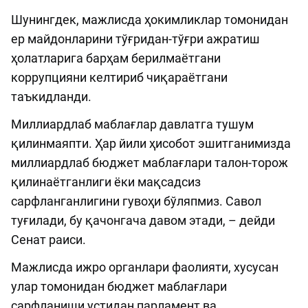
Шунингдек, мажлисда ҳокимликлар томонидан
ер майдонларини тўғридан-тўғри ажратиш
ҳолатларига барҳам берилмаётгани
коррупцияни келтириб чиқараётгани
таъкидланди.
Миллиардлаб маблағлар давлатга тушум
қилинмаяпти. Ҳар йили ҳисобот эшитганимизда
миллиардлаб бюджет маблағлари талон-торож
қилинаётганлиги ёки мақсадсиз
сарфланганлигини гувоҳи бўляпмиз. Савол
туғилади, бу қачонгача давом этади, – дейди
Сенат раиси.
Мажлисда ижро органлари фаолияти, хусусан
улар томонидан бюджет маблағлари
сарфланиши устидан парламент ва