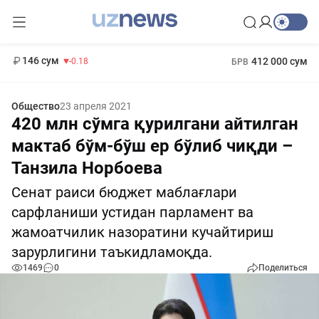
11 916 сум
28.92
13 749 сум
1 271 000 сум
32.19
МРОТ
146 сум
412 000 сум
-0.18
БРВ
Общество
23 апреля 2021
420 млн сўмга қурилгани айтилган
мактаб бўм-бўш ер бўлиб чиқди –
Танзила Норбоева
Сенат раиси бюджет маблағлари
сарфланиши устидан парламент ва
жамоатчилик назоратини кучайтириш
зарурлигини таъкидламоқда.
1469
0
Поделиться