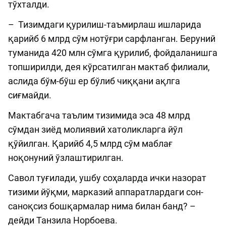
тўхталди.
– Тизимдаги қурилиш-таъмирлаш ишларида
қарийб 6 млрд сўм нотўғри сарфланган. Беруний
туманида 420 млн сўмга қурилиб, фойдаланишга
топширилди, дея кўрсатилган мактаб филиали,
аслида бўм-бўш ер бўлиб чиққани ақлга
сиғмайди.
Мактабгача таълим тизимида эса 48 млрд
сўмдан зиёд молиявий хатоликларга йўл
қўйилган. Қарийб 4,5 млрд сўм маблағ
ноқонуний ўзлаштирилган.
Савол туғилади, ушбу соҳаларда ички назорат
тизими йўқми, марказий аппаратлардаги сон-
саноқсиз бошқармалар нима билан банд? –
дейди Танзила Норбоева.