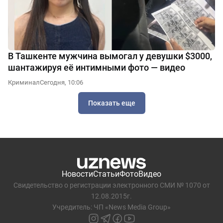
В Ташкенте мужчина вымогал у девушки $3000,
шантажируя её интимными фото — видео
Криминал
Сегодня, 10:06
Показать еще
Новости
Статьи
Фото
Видео
Свидетельство о регистрации электронного СМИ № 1070 от
12.08.2015г.
Учредитель: ЧП «News Media Group»