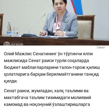
Сенат
Олий Мажлис Сенатининг ўн тўртинчи ялпи
мажлисида Сенат раиси турли соҳаларда
бюджет маблағларларини талон-торож қилиш
ҳолатларига барҳам берилмаётганини танқид
қилди.
Сенат раиси, жумладан, халқ таълими ва
мактабгача таълим тизимидаги молиявий
камомад ва ноқонуний ўзлаштиришларга