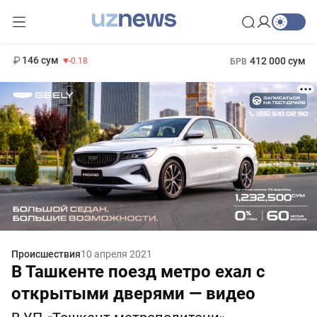
11 916 сум
28.92
13 749 сум
1 271 000 сум
32.19
МРОТ
146 сум
412 000 сум
-0.18
БРВ
Происшествия
10 апреля 2021
В Ташкенте поезд метро ехал с
открытыми дверями — видео