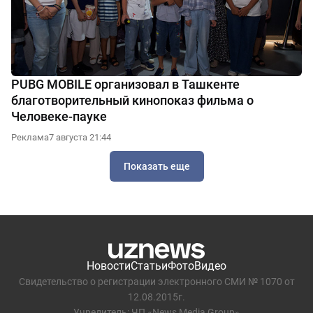
PUBG MOBILE организовал в Ташкенте
благотворительный кинопоказ фильма о
Человеке-пауке
Реклама
7 августа 21:44
Показать еще
Новости
Статьи
Фото
Видео
Свидетельство о регистрации электронного СМИ № 1070 от
12.08.2015г.
Учредитель: ЧП «News Media Group»