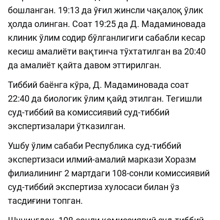
бошланган. 19:13 да ўғил жинсли чақалоқ ўлик
ҳолда олинган. Соат 19:25 да Д. Мадаминовада
клиник ўлим содир бўлганлигиги сабабли кесар
кесиш амалиёти вақтинча тўхтатилган ва 20:40
да амалиёт қайта давом эттирилган.
Тиббий баёнга кўра, Д. Мадаминовада соат
22:40 да биологик ўлим қайд этилган. Тегишли
суд-тиббий ва комиссиявий суд-тиббий
экспертизалари ўтказилган.
Ушбу ўлим сабаби Республика суд-тиббий
экспертизаси илмий-амалий маркази Хоразм
филиалининг 2 мартдаги 108-сонли комиссиявий
суд-тиббий экспертиза хулосаси билан ўз
тасдиғини топган.