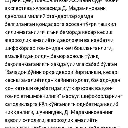
Шунингдек, 108-сонли комиссиявий суд-тиббий
экспертиза хулосасида Д. Мадаминовани
даволаш миллий стандартлар ҳамда
белгиланган қоидаларга асосан тўғри ташкил
қилинмаганлиги, яъни беморда кесар кесиш
жарроҳлик амалиёти даволовчи ва навбатчи
шифокорлар томонидан кеч бошланганлиги,
амалиётдан олдин бемор аҳволи тўлиқ
баҳоланмаганлиги ҳамда ўлимга сабаб бўлган
“бачадон бўйин орқа девори йиртилиши, кесар
кесиш амалиётидан кейинги ҳолат, бачадондан
қон кетиши оқибатидаги ўткир юрак ва қон-
томир етишмовчилиги” масъул шифокорларнинг
хатоликларга йўл қўйганлиги оқибатида келиб
чиққанлиги, шунингдек, Д. Мадаминованинг
аҳволи оғирлиги, жарроҳлик амалиёти