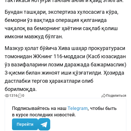
тактикаси нотўғри танланганлиги қайд этилган.
Бундан ташқари, экспертиза хулосасига кўра,
беморни ўз вақтида операция қилганида
чақалоқ ва беморнинг ҳаётини сақлаб қолиш
имкони мавжуд бўлган.
Мазкур ҳолат бўйича Хива шаҳар прокуратураси
томонидан ЖКнинг 116-моддаси (Касб юзасидан
ўз вазифаларини лозим даражада бажармаслик)
3-қисми билан жиноят иши қўзғатилди. Ҳозирда
дастлабки тергов ҳаракатлари олиб
борилмоқда.
1316
0
Поделиться
Подписывайтесь на наш
Telegram
, чтобы быть
в курсе последних новостей.
Перейти