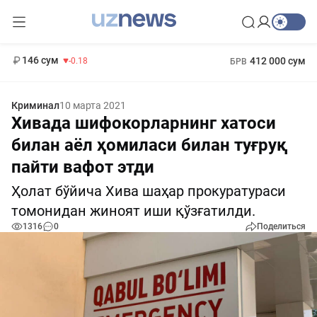
11 916 сум
28.92
13 749 сум
1 271 000 сум
32.19
МРОТ
146 сум
412 000 сум
-0.18
БРВ
Криминал
10 марта 2021
Хивада шифокорларнинг хатоси
билан аёл ҳомиласи билан туғруқ
пайти вафот этди
Ҳолат бўйича Хива шаҳар прокуратураси
томонидан жиноят иши қўзғатилди.
1316
0
Поделиться