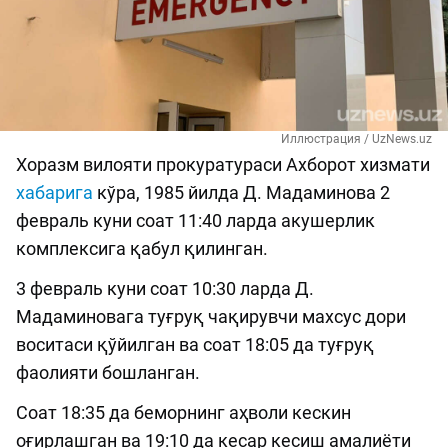
Иллюстрация / UzNews.uz
Хоразм вилояти прокуратураси Ахборот хизмати
хабарига
кўра, 1985 йилда Д. Мадаминова 2
февраль куни соат 11:40 ларда акушерлик
комплексига қабул қилинган.
3 февраль куни соат 10:30 ларда Д.
Мадаминовага туғруқ чақирувчи махсус дори
воситаси қўйилган ва соат 18:05 да туғруқ
фаолияти бошланган.
Соат 18:35 да беморнинг аҳволи кескин
оғирлашган ва 19:10 да кесар кесиш амалиёти