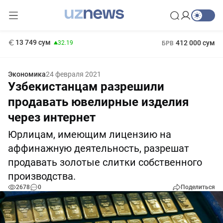
146 сум
-0.18
11 916 сум
1 271 000 сум
28.92
МРОТ
13 749 сум
412 000 сум
32.19
БРВ
Экономика
24 февраля 2021
Узбекистанцам разрешили
продавать ювелирные изделия
через интернет
Юрлицам, имеющим лицензию на
аффинажную деятельность, разрешат
продавать золотые слитки собственного
производства.
2678
0
Поделиться