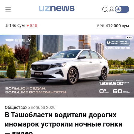
11 916 сум
28.92
13 749 сум
1 271 000 сум
32.19
МРОТ
146 сум
412 000 сум
-0.18
БРВ
Общество
25 ноября 2020
В Ташобласти водители дорогих
иномарок устроили ночные гонки
— видео