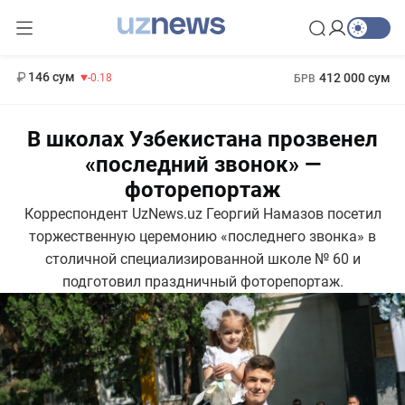
13 749 сум
32.19
146 сум
412 000 сум
-0.18
БРВ
11 916 сум
1 271 000 сум
28.92
МРОТ
В школах Узбекистана прозвенел
«последний звонок» —
фоторепортаж
Корреспондент UzNews.uz Георгий Намазов посетил
торжественную церемонию «последнего звонка» в
столичной специализированной школе № 60 и
подготовил праздничный фоторепортаж.