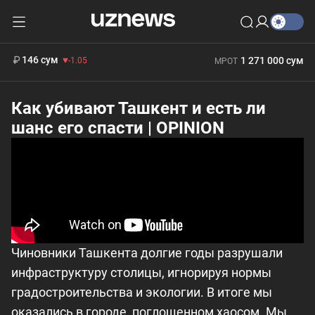
11 887 сум
-55.49
13 717 сум
412 000 сум
-25.83
БРВ
146 сум
1 271 000 сум
-1.05
МРОТ
Как убивают Ташкент и есть ли
шанс его спасти | OPINION
Чиновники Ташкента долгие годы разрушали
инфраструктуру столицы, игнорируя нормы
градостроительства и экологии. В итоге мы
оказались в городе, поглощенном хаосом. Мы