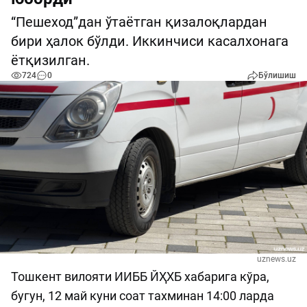
“Пешеход”дан ўтаётган қизалоқлардан
бири ҳалок бўлди. Иккинчиси касалхонага
ётқизилган.
724
0
Бўлишиш
uznews.uz
Тошкент вилояти ИИББ ЙҲХБ хабарига кўра,
бугун, 12 май куни соат тахминан 14:00 ларда