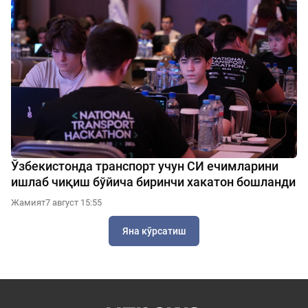
Ўзбекистонда транспорт учун СИ ечимларини
ишлаб чиқиш бўйича биринчи хакатон бошланди
Жамият
7 август 15:55
Яна кўрсатиш