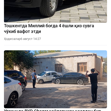
Тошкентда Миллий боғда 4 ёшли қиз сувга
чўкиб вафот этди
Ҳодисалар
6 август 14:27