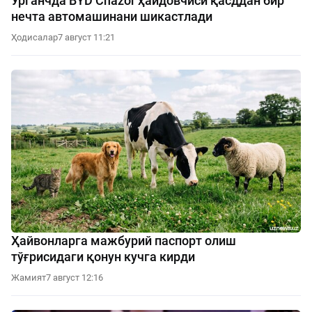
Урганчда BYD Chazor ҳайдовчиси қасддан бир
нечта автомашинани шикастлади
Ҳодисалар
7 август 11:21
Ҳайвонларга мажбурий паспорт олиш
тўғрисидаги қонун кучга кирди
Жамият
7 август 12:16