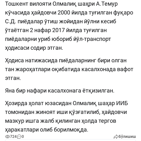
Тошкент вилояти Олмалиқ шаҳри А.Темур
кўчасида ҳайдовчи 2000 йилда туғилган фуқаро
C.Д. пиёдалар ўтиш жойидан йўлни кесиб
ўтаётган 2 нафар 2017 йилда туғилган
пиёдаларни уриб юбориб йўл-транспорт
ҳодисаси содир этган.
Ҳодиса натижасида пиёдаларнинг бири олган
тан жароҳатлари оқибатида касалхонада вафот
этган.
Яна бир нафари касалхонага ётқизилган.
Ҳозирда ҳолат юзасидан Олмалиқ шаҳар ИИБ
томонидан жиноят иши қўзғатилиб, ҳайдовчи
мазкур ишга жалб қилинган ҳолда тергов
ҳаракатлари олиб борилмоқда.
724
0
Бўлишиш