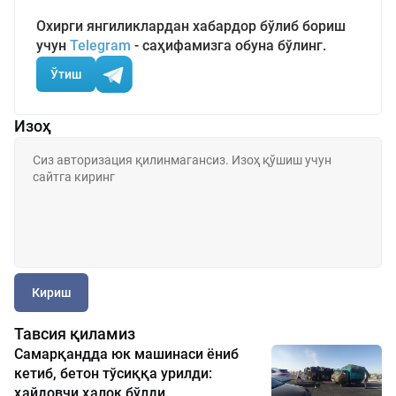
Охирги янгиликлардан хабардор бўлиб бориш
учун
Telegram
- саҳифамизга обуна бўлинг.
Ўтиш
Изоҳ
Кириш
Тавсия қиламиз
Самарқандда юк машинаси ёниб
кетиб, бетон тўсиққа урилди:
ҳайдовчи ҳалок бўлди