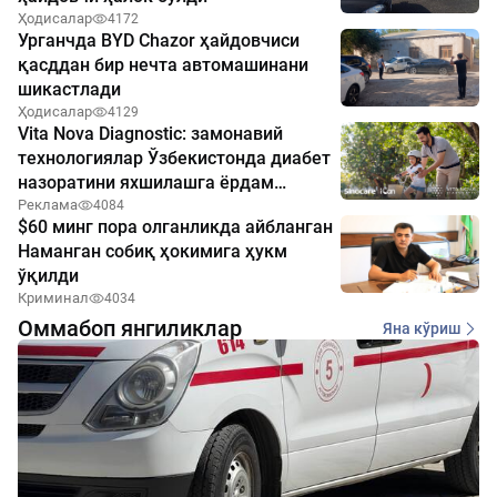
Ҳодисалар
4172
Урганчда BYD Chazor ҳайдовчиси
қасддан бир нечта автомашинани
шикастлади
Ҳодисалар
4129
Vita Nova Diagnostic: замонавий
технологиялар Ўзбекистонда диабет
назоратини яхшилашга ёрдам
бермоқда
Реклама
4084
$60 минг пора олганликда айбланган
Наманган собиқ ҳокимига ҳукм
ўқилди
Криминал
4034
Оммабоп янгиликлар
Яна кўриш