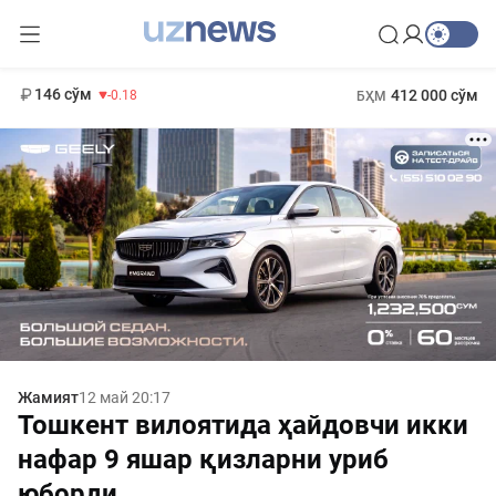
11 916 сўм
28.92
13 749 сўм
1 271 000 сўм
32.19
МҲТЭКМ
146 сўм
412 000 сўм
-0.18
БҲМ
Жамият
12 май 20:17
Тошкент вилоятида ҳайдовчи икки
нафар 9 яшар қизларни уриб
юборди