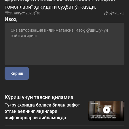
томонлари" ҳақидаги суҳбат ўтказди.
25 август 2023
0
Бўлишиш
Изоҳ
Кириш
Кўриш учун тавсия қиламиз
Туғруқхонада боласи билан вафот
этган аёлнинг яқинлари
шифокорларни айбламоқда