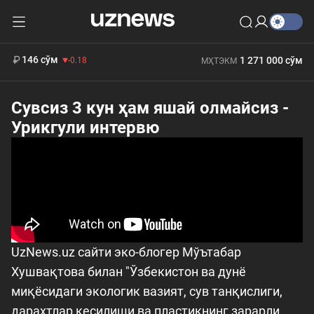
11 916 сўм
28.92
13 749 сўм
412 000 сўм
32.19
БҲМ
146 сўм
1 271 000 сўм
-0.18
МҲТЭКМ
Сувсиз 3 кун ҳам яшай олмайсиз -
Урикгули интервю
UzNews.uz сайти эко-блогер Мўътабар
Хушвақтова билан "Ўзбекистон ва дунё
миқёсидаги экологик вазият, сув танқислиги,
дарахтлар кесилиши ва пластикнинг зарарли