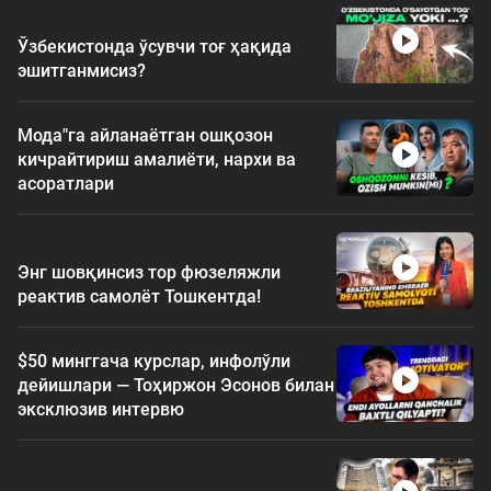
Ўзбекистонда ўсувчи тоғ ҳақида
эшитганмисиз?
Мода"га айланаётган ошқозон
кичрайтириш амалиёти, нархи ва
асоратлари
Энг шовқинсиз тор фюзеляжли
реактив самолёт Тошкентда!
$50 минггача курслар, инфолўли
дейишлари — Тоҳиржон Эсонов билан
эксклюзив интервю