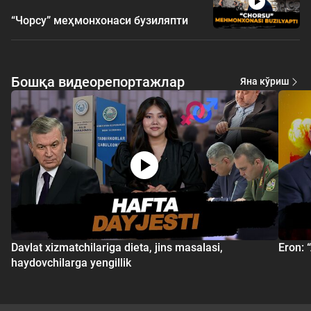
“Чорсу” меҳмонхонаси бузиляпти
Бошқа видеорепортажлар
Яна кўриш
Davlat xizmatchilariga dieta, jins masalasi,
Eron: 
haydovchilarga yengillik