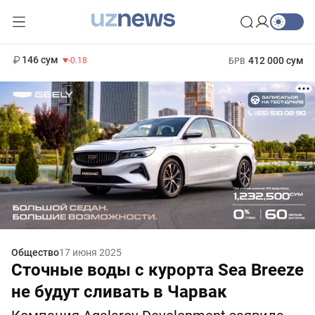
11 916 сум
28.92
13 749 сум
1 271 000 сум
32.19
МРОТ
146 сум
412 000 сум
-0.18
БРВ
Общество
17 июня 2025
Сточные воды с курорта Sea Breeze
не будут сливать в Чарвак