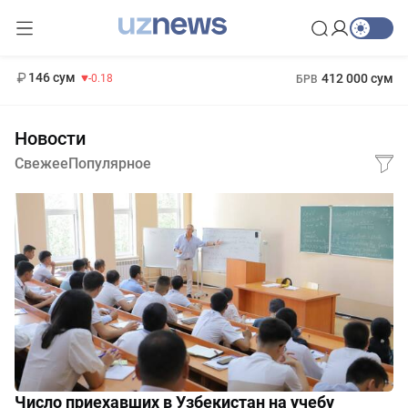
11 916 сум
28.92
13 749 сум
1 271 000 сум
32.19
МРОТ
146 сум
412 000 сум
-0.18
БРВ
Новости
Свежее
Популярное
Число приехавших в Узбекистан на учебу