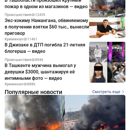
В Ташобласти произошёл крупный
пожар в одном из магазинов — видео
Происшествия
12459
Экс-хокиму Намангана, обвиняемому
в получении взятки $60 тыс., вынесли
приговор
Криминал
11461
В Джизаке в ДТП погибла 21-летняя
блогерша — видео
Происшествия
8946
В Ташкенте мужчина вымогал у
девушки $3000, шантажируя её
интимными фото — видео
Криминал
8886
Популярные новости
Смотреть еще