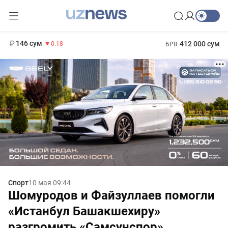
11 916 сум
28.92
13 749 сум
1 271 000 сум
32.19
МРОТ
146 сум
412 000 сум
-0.18
БРВ
Спорт
10 мая 09:44
Шомуродов и Файзуллаев помогли
«Истанбул Башакшехиру»
разгромить «Самсунспор»