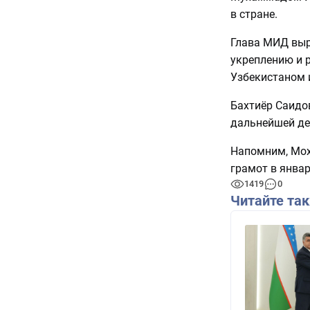
в стране.
Глава МИД выр
укреплению и 
Узбекистаном 
Бахтиёр Саидов
дальнейшей де
Напомним, Мо
грамот в январ
1419
0
Читайте та