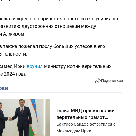
азил искреннюю признательность за его усилия по
развитию двусторонних отношений между
и Алжиром.
 также пожелал послу больших успехов в его
ятельности.
хамед Ирки
вручил
министру копии верительных
е 2024 года.
Поделиться
кже
Глава МИД принял копии
верительных грамот
посла Алжира
Бахтиёр Саидов встретился с
Мохамедом Ирки.