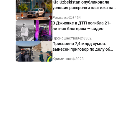
Kia Uzbekistan опубликовала
условия рассрочки платежа на
Kia Sonet со ставкой от 0%
Реклама
8454
годовых
В Джизаке в ДТП погибла 21-
летняя блогерша — видео
Происшествия
8302
Присвоено 7,4 млрд сумов:
вынесен приговор по делу об
обрушении путепровода в
Криминал
8023
Ташкенте