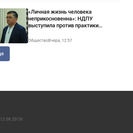
«Личная жизнь человека
неприкосновенна»: НДПУ
выступила против практики
«позорных домов и махаллей»
Общество
Вчера, 12:57
ще
12.08.2015г.