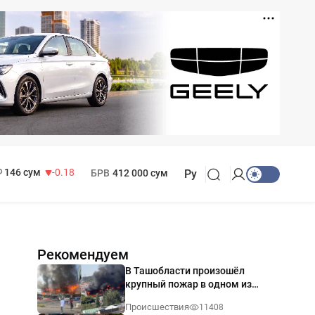
11 916 сум
28.92
13 749 сум
32.19
МРОТ
1 271 000 сум
146 сум
-0.18
БРВ
412 000 сум
Ру
Рекомендуем
В Ташобласти произошёл
крупный пожар в одном из
магазинов — видео
Происшествия
11408