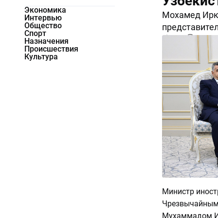
Узбекис
Экономика
Мохамед Ирк
Интервью
Общество
представител
Спорт
1419
0
Назначения
Происшествия
Культура
Министр иност
Чрезвычайным
Мухаммадом И