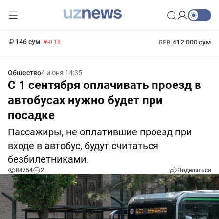
11 916 сум
28.92
13 749 сум
1 271 000 сум
32.19
МРОТ
146 сум
412 000 сум
-0.18
БРВ
Общество
4 июня 14:35
С 1 сентября оплачивать проезд в
автобусах нужно будет при
посадке
Пассажиры, не оплатившие проезд при
входе в автобус, будут считаться
безбилетниками.
84754
2
Поделиться