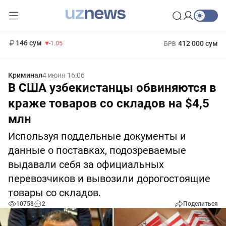
11 887 сум
-55.49
13 717 сум
1 271 000 сум
-25.83
МРОТ
146 сум
412 000 сум
-1.05
БРВ
Криминал
4 июня 16:06
В США узбекистанцы обвиняются в
краже товаров со складов на $4,5
млн
Используя поддельные документы и
данные о поставках, подозреваемые
выдавали себя за официальных
перевозчиков и вывозили дорогостоящие
товары со складов.
10758
2
Поделиться