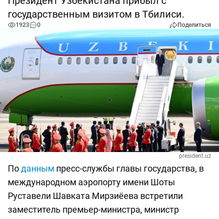
Президент Узбекистана прибыл с
государственным визитом в Тбилиси.
1923
0
Поделиться
president.uz
По
данным
пресс-службы главы государства, в
международном аэропорту имени Шоты
Руставели Шавката Мирзиёева встретили
заместитель премьер-министра, министр