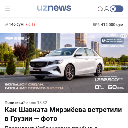
11 916 сум
28.92
13 749 сум
1 271 000 сум
32.19
МРОТ
146 сум
412 000 сум
-0.18
БРВ
Политика
2 июля 18:32
Как Шавката Мирзиёева встретили
в Грузии — фото